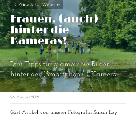
Zurück zur Website
Frauen, (auch) 
hinter die 
Kameras!
Drei Tipps für glamouröse Bilder 
hinter der (Smartphone-) Kamera
26. August 2021
Gast-Artikel von unserer Fotografin Sarah Ley.